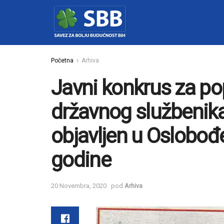
Početna
Arhiva
Javni konkrus za p
državnog službenika
objavljen u Oslobođ
godine
20 Novembra, 2020
pod
Arhiva