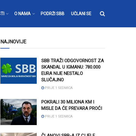
TI
O NAMA
PODRŽI SBB
UČLANI SE
NAJNOVIJE
SBB TRAŽI ODGOVORNOST ZA
SKANDAL U IGMANU: 780.000
EURA NIJE NESTALO
SLUČAJNO
PRIJE 1 SEDMICA
POKRALI 30 MILIONA KM I
MISLE DA ĆE PREVARA PROĆI
PRIJE 1 SEDMICA
ČLANOVI SBB-A IZ CIJELE