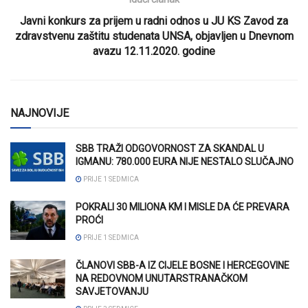
Javni konkurs za prijem u radni odnos u JU KS Zavod za
zdravstvenu zaštitu studenata UNSA, objavljen u Dnevnom
avazu 12.11.2020. godine
NAJNOVIJE
SBB TRAŽI ODGOVORNOST ZA SKANDAL U
IGMANU: 780.000 EURA NIJE NESTALO SLUČAJNO
PRIJE 1 SEDMICA
POKRALI 30 MILIONA KM I MISLE DA ĆE PREVARA
PROĆI
PRIJE 1 SEDMICA
ČLANOVI SBB-A IZ CIJELE BOSNE I HERCEGOVINE
NA REDOVNOM UNUTARSTRANAČKOM
SAVJETOVANJU