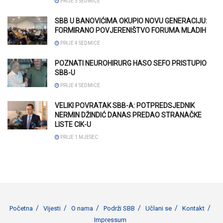
PRIJE 3 SEDMICE
SBB U BANOVIĆIMA OKUPIO NOVU GENERACIJU:
FORMIRANO POVJERENIŠTVO FORUMA MLADIH
PRIJE 4 SEDMICE
POZNATI NEUROHIRURG HASO SEFO PRISTUPIO
SBB-U
PRIJE 4 SEDMICE
VELIKI POVRATAK SBB-A: POTPREDSJEDNIK
NERMIN DŽINDIĆ DANAS PREDAO STRANAČKE
LISTE CIK-U
PRIJE 1 MJESEC
Početna
Vijesti
O nama
Podrži SBB
Učlani se
Kontakt
Impressum