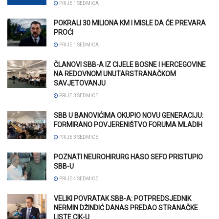
PRIJE 1 SEDMICA
POKRALI 30 MILIONA KM I MISLE DA ĆE PREVARA
PROĆI
PRIJE 1 SEDMICA
ČLANOVI SBB-A IZ CIJELE BOSNE I HERCEGOVINE
NA REDOVNOM UNUTARSTRANAČKOM
SAVJETOVANJU
PRIJE 3 SEDMICE
SBB U BANOVIĆIMA OKUPIO NOVU GENERACIJU:
FORMIRANO POVJERENIŠTVO FORUMA MLADIH
PRIJE 3 SEDMICE
POZNATI NEUROHIRURG HASO SEFO PRISTUPIO
SBB-U
PRIJE 4 SEDMICE
VELIKI POVRATAK SBB-A: POTPREDSJEDNIK
NERMIN DŽINDIĆ DANAS PREDAO STRANAČKE
LISTE CIK-U