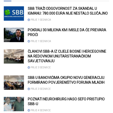
SBB TRAŽI ODGOVORNOST ZA SKANDAL U
IGMANU: 780.000 EURA NIJE NESTALO SLUČAJNO
PRIJE 1 SEDMICA
POKRALI 30 MILIONA KM I MISLE DA ĆE PREVARA
PROĆI
PRIJE 1 SEDMICA
ČLANOVI SBB-A IZ CIJELE BOSNE I HERCEGOVINE
NA REDOVNOM UNUTARSTRANAČKOM
SAVJETOVANJU
PRIJE 3 SEDMICE
SBB U BANOVIĆIMA OKUPIO NOVU GENERACIJU:
FORMIRANO POVJERENIŠTVO FORUMA MLADIH
PRIJE 3 SEDMICE
POZNATI NEUROHIRURG HASO SEFO PRISTUPIO
SBB-U
PRIJE 4 SEDMICE