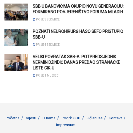
SBB U BANOVIĆIMA OKUPIO NOVU GENERACIJU:
FORMIRANO POVJERENIŠTVO FORUMA MLADIH
PRIJE 3 SEDMICE
POZNATI NEUROHIRURG HASO SEFO PRISTUPIO
SBB-U
PRIJE 4 SEDMICE
VELIKI POVRATAK SBB-A: POTPREDSJEDNIK
NERMIN DŽINDIĆ DANAS PREDAO STRANAČKE
LISTE CIK-U
PRIJE 1 MJESEC
Početna
Vijesti
O nama
Podrži SBB
Učlani se
Kontakt
Impressum