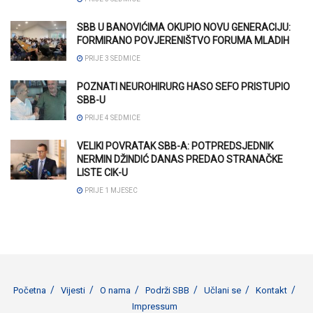
SBB U BANOVIĆIMA OKUPIO NOVU GENERACIJU:
FORMIRANO POVJERENIŠTVO FORUMA MLADIH
PRIJE 3 SEDMICE
POZNATI NEUROHIRURG HASO SEFO PRISTUPIO
SBB-U
PRIJE 4 SEDMICE
VELIKI POVRATAK SBB-A: POTPREDSJEDNIK
NERMIN DŽINDIĆ DANAS PREDAO STRANAČKE
LISTE CIK-U
PRIJE 1 MJESEC
Početna
Vijesti
O nama
Podrži SBB
Učlani se
Kontakt
Impressum