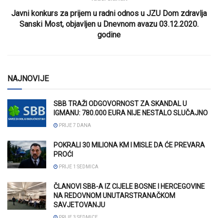
Javni konkurs za prijem u radni odnos u JZU Dom zdravlja
Sanski Most, objavljen u Dnevnom avazu 03.12.2020.
godine
NAJNOVIJE
SBB TRAŽI ODGOVORNOST ZA SKANDAL U
IGMANU: 780.000 EURA NIJE NESTALO SLUČAJNO
PRIJE 7 DANA
POKRALI 30 MILIONA KM I MISLE DA ĆE PREVARA
PROĆI
PRIJE 1 SEDMICA
ČLANOVI SBB-A IZ CIJELE BOSNE I HERCEGOVINE
NA REDOVNOM UNUTARSTRANAČKOM
SAVJETOVANJU
PRIJE 3 SEDMICE