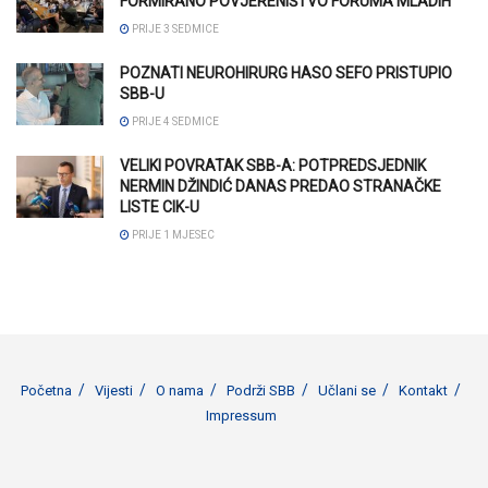
FORMIRANO POVJERENIŠTVO FORUMA MLADIH
PRIJE 3 SEDMICE
POZNATI NEUROHIRURG HASO SEFO PRISTUPIO
SBB-U
PRIJE 4 SEDMICE
VELIKI POVRATAK SBB-A: POTPREDSJEDNIK
NERMIN DŽINDIĆ DANAS PREDAO STRANAČKE
LISTE CIK-U
PRIJE 1 MJESEC
Početna
Vijesti
O nama
Podrži SBB
Učlani se
Kontakt
Impressum