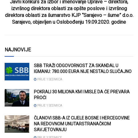
Javni konkurs za izbor i imenovanje Uprave – direktora,
izvršnog direktora oblasti za opšte poslove i izvršnog
direktora oblasti za šumarstvo KJP “Sarajevo – šume” d.o.o.
Sarajevo, objavljen u Oslobođenju 19.09.2020. godine
NAJNOVIJE
SBB TRAŽI ODGOVORNOST ZA SKANDAL U
IGMANU: 780.000 EURA NIJE NESTALO SLUČAJNO
PRIJE 1 SEDMICA
POKRALI 30 MILIONA KM I MISLE DA ĆE PREVARA
PROĆI
PRIJE 1 SEDMICA
ČLANOVI SBB-A IZ CIJELE BOSNE I HERCEGOVINE
NA REDOVNOM UNUTARSTRANAČKOM
SAVJETOVANJU
PRIJE 3 SEDMICE