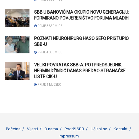
SBB U BANOVIĆIMA OKUPIO NOVU GENERACIJU:
FORMIRANO POVJERENIŠTVO FORUMA MLADIH
PRIJE 3 SEDMICE
POZNATI NEUROHIRURG HASO SEFO PRISTUPIO
SBB-U
PRIJE 4 SEDMICE
VELIKI POVRATAK SBB-A: POTPREDSJEDNIK
NERMIN DŽINDIĆ DANAS PREDAO STRANAČKE
LISTE CIK-U
PRIJE 1 MJESEC
Početna
Vijesti
O nama
Podrži SBB
Učlani se
Kontakt
Impressum