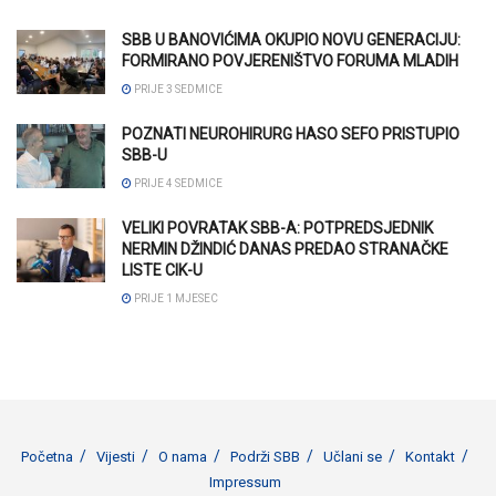
SBB U BANOVIĆIMA OKUPIO NOVU GENERACIJU:
FORMIRANO POVJERENIŠTVO FORUMA MLADIH
PRIJE 3 SEDMICE
POZNATI NEUROHIRURG HASO SEFO PRISTUPIO
SBB-U
PRIJE 4 SEDMICE
VELIKI POVRATAK SBB-A: POTPREDSJEDNIK
NERMIN DŽINDIĆ DANAS PREDAO STRANAČKE
LISTE CIK-U
PRIJE 1 MJESEC
Početna
Vijesti
O nama
Podrži SBB
Učlani se
Kontakt
Impressum