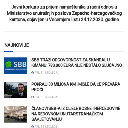
Javni konkurs za prijem namještenika u radni odnos u
Ministarstvo unutrašnjih poslova Zapadno-hercegovačkog
kantona, objavljen u Večernjem listu 24.12.2020. godine
NAJNOVIJE
SBB TRAŽI ODGOVORNOST ZA SKANDAL U
IGMANU: 780.000 EURA NIJE NESTALO SLUČAJNO
PRIJE 1 SEDMICA
POKRALI 30 MILIONA KM I MISLE DA ĆE PREVARA
PROĆI
PRIJE 1 SEDMICA
ČLANOVI SBB-A IZ CIJELE BOSNE I HERCEGOVINE
NA REDOVNOM UNUTARSTRANAČKOM
SAVJETOVANJU
PRIJE 3 SEDMICE