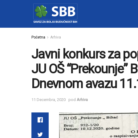
Početna
Arhiva
Javni konkurs za p
JU OŠ “Prekounje” Bi
Dnevnom avazu 11.
11 Decembra, 2020
pod
Arhiva