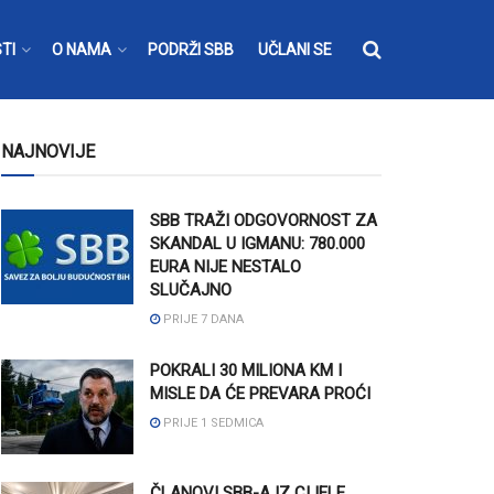
TI
O NAMA
PODRŽI SBB
UČLANI SE
NAJNOVIJE
SBB TRAŽI ODGOVORNOST ZA
SKANDAL U IGMANU: 780.000
EURA NIJE NESTALO
SLUČAJNO
PRIJE 7 DANA
POKRALI 30 MILIONA KM I
MISLE DA ĆE PREVARA PROĆI
PRIJE 1 SEDMICA
ČLANOVI SBB-A IZ CIJELE