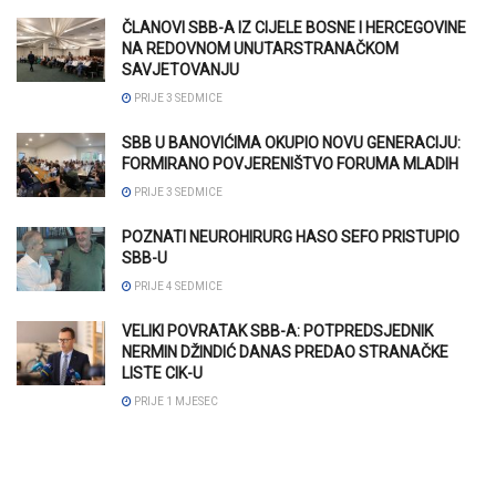
ČLANOVI SBB-A IZ CIJELE BOSNE I HERCEGOVINE
NA REDOVNOM UNUTARSTRANAČKOM
SAVJETOVANJU
PRIJE 3 SEDMICE
SBB U BANOVIĆIMA OKUPIO NOVU GENERACIJU:
FORMIRANO POVJERENIŠTVO FORUMA MLADIH
PRIJE 3 SEDMICE
POZNATI NEUROHIRURG HASO SEFO PRISTUPIO
SBB-U
PRIJE 4 SEDMICE
VELIKI POVRATAK SBB-A: POTPREDSJEDNIK
NERMIN DŽINDIĆ DANAS PREDAO STRANAČKE
LISTE CIK-U
PRIJE 1 MJESEC