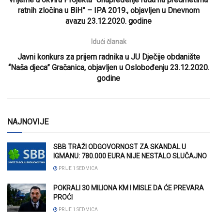
ratnih zločina u BiH” – IPA 2019., objavljen u Dnevnom
avazu 23.12.2020. godine
Idući članak
Javni konkurs za prijem radnika u JU Dječije obdanište
“Naša djeca” Gračanica, objavljen u Oslobođenju 23.12.2020.
godine
NAJNOVIJE
SBB TRAŽI ODGOVORNOST ZA SKANDAL U
IGMANU: 780.000 EURA NIJE NESTALO SLUČAJNO
PRIJE 1 SEDMICA
POKRALI 30 MILIONA KM I MISLE DA ĆE PREVARA
PROĆI
PRIJE 1 SEDMICA