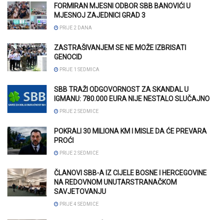
FORMIRAN MJESNI ODBOR SBB BANOVIĆI U
MJESNOJ ZAJEDNICI GRAD 3
PRIJE 2 DANA
ZASTRAŠIVANJEM SE NE MOŽE IZBRISATI
GENOCID
PRIJE 1 SEDMICA
SBB TRAŽI ODGOVORNOST ZA SKANDAL U
IGMANU: 780.000 EURA NIJE NESTALO SLUČAJNO
PRIJE 2 SEDMICE
POKRALI 30 MILIONA KM I MISLE DA ĆE PREVARA
PROĆI
PRIJE 2 SEDMICE
ČLANOVI SBB-A IZ CIJELE BOSNE I HERCEGOVINE
NA REDOVNOM UNUTARSTRANAČKOM
SAVJETOVANJU
PRIJE 4 SEDMICE