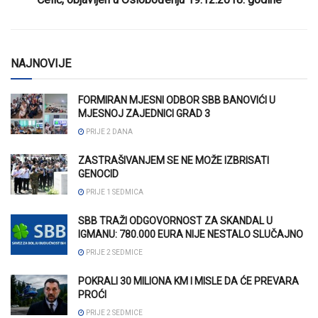
NAJNOVIJE
FORMIRAN MJESNI ODBOR SBB BANOVIĆI U
MJESNOJ ZAJEDNICI GRAD 3
PRIJE 2 DANA
ZASTRAŠIVANJEM SE NE MOŽE IZBRISATI
GENOCID
PRIJE 1 SEDMICA
SBB TRAŽI ODGOVORNOST ZA SKANDAL U
IGMANU: 780.000 EURA NIJE NESTALO SLUČAJNO
PRIJE 2 SEDMICE
POKRALI 30 MILIONA KM I MISLE DA ĆE PREVARA
PROĆI
PRIJE 2 SEDMICE