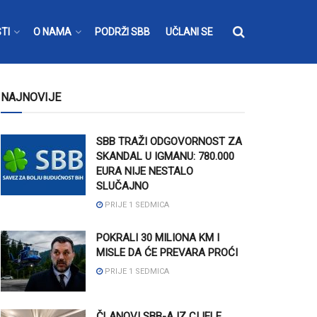
TI
O NAMA
PODRŽI SBB
UČLANI SE
NAJNOVIJE
SBB TRAŽI ODGOVORNOST ZA
SKANDAL U IGMANU: 780.000
EURA NIJE NESTALO
SLUČAJNO
PRIJE 1 SEDMICA
POKRALI 30 MILIONA KM I
MISLE DA ĆE PREVARA PROĆI
PRIJE 1 SEDMICA
ČLANOVI SBB-A IZ CIJELE