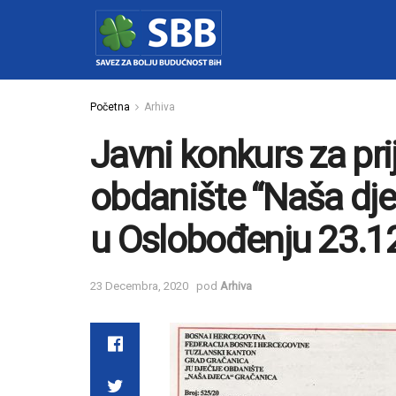
Početna
Arhiva
Javni konkurs za pri
obdanište “Naša dje
u Oslobođenju 23.1
23 Decembra, 2020
pod
Arhiva