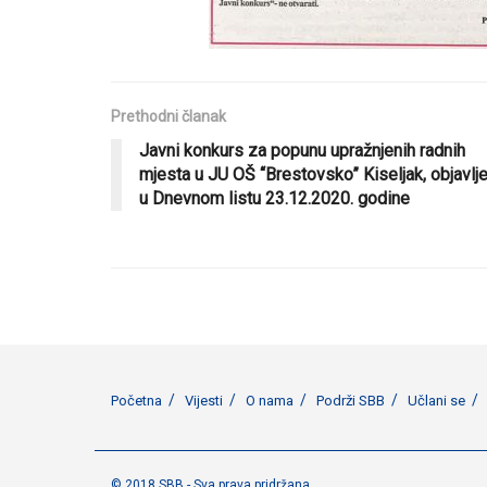
Prethodni članak
Javni konkurs za popunu upražnjenih radnih
mjesta u JU OŠ “Brestovsko” Kiseljak, objavlj
u Dnevnom listu 23.12.2020. godine
Početna
Vijesti
O nama
Podrži SBB
Učlani se
© 2018 SBB - Sva prava pridržana