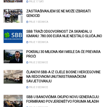
PRIJE 17 SATI
ZASTRAŠIVANJEM SE NE MOŽE IZBRISATI
GENOCID
PRIJE 1 SEDMICA
SBB TRAŽI ODGOVORNOST ZA SKANDAL U
IGMANU: 780.000 EURA NIJE NESTALO SLUČAJNO
PRIJE 1 SEDMICA
POKRALI 30 MILIONA KM I MISLE DA ĆE PREVARA
PROĆI
PRIJE 2 SEDMICE
ČLANOVI SBB-A IZ CIJELE BOSNE I HERCEGOVINE
NA REDOVNOM UNUTARSTRANAČKOM
SAVJETOVANJU
PRIJE 3 SEDMICE
SBB U BANOVIĆIMA OKUPIO NOVU GENERACIJU:
FORMIRANO POVJERENIŠTVO FORUMA MLADIH