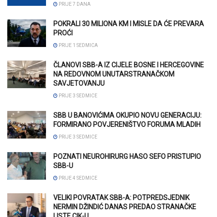
PRIJE 7 DANA
POKRALI 30 MILIONA KM I MISLE DA ĆE PREVARA
PROĆI
PRIJE 1 SEDMICA
ČLANOVI SBB-A IZ CIJELE BOSNE I HERCEGOVINE
NA REDOVNOM UNUTARSTRANAČKOM
SAVJETOVANJU
PRIJE 3 SEDMICE
SBB U BANOVIĆIMA OKUPIO NOVU GENERACIJU:
FORMIRANO POVJERENIŠTVO FORUMA MLADIH
PRIJE 3 SEDMICE
POZNATI NEUROHIRURG HASO SEFO PRISTUPIO
SBB-U
PRIJE 4 SEDMICE
VELIKI POVRATAK SBB-A: POTPREDSJEDNIK
NERMIN DŽINDIĆ DANAS PREDAO STRANAČKE
LISTE CIK-U