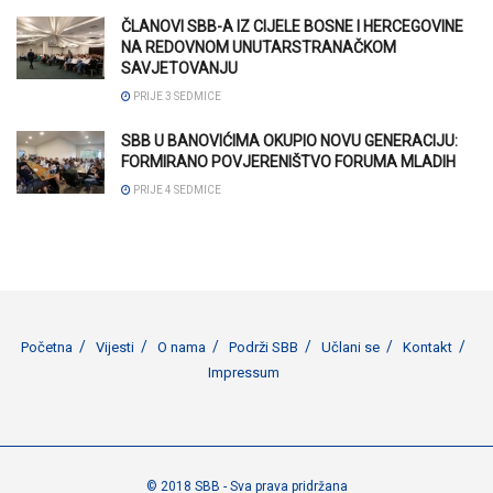
ČLANOVI SBB-A IZ CIJELE BOSNE I HERCEGOVINE
NA REDOVNOM UNUTARSTRANAČKOM
SAVJETOVANJU
PRIJE 3 SEDMICE
SBB U BANOVIĆIMA OKUPIO NOVU GENERACIJU:
FORMIRANO POVJERENIŠTVO FORUMA MLADIH
PRIJE 4 SEDMICE
Početna
Vijesti
O nama
Podrži SBB
Učlani se
Kontakt
Impressum
© 2018 SBB - Sva prava pridržana