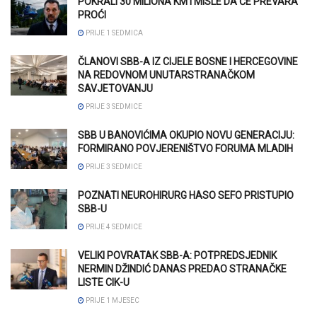
POKRALI 30 MILIONA KM I MISLE DA ĆE PREVARA
PROĆI
PRIJE 1 SEDMICA
ČLANOVI SBB-A IZ CIJELE BOSNE I HERCEGOVINE
NA REDOVNOM UNUTARSTRANAČKOM
SAVJETOVANJU
PRIJE 3 SEDMICE
SBB U BANOVIĆIMA OKUPIO NOVU GENERACIJU:
FORMIRANO POVJERENIŠTVO FORUMA MLADIH
PRIJE 3 SEDMICE
POZNATI NEUROHIRURG HASO SEFO PRISTUPIO
SBB-U
PRIJE 4 SEDMICE
VELIKI POVRATAK SBB-A: POTPREDSJEDNIK
NERMIN DŽINDIĆ DANAS PREDAO STRANAČKE
LISTE CIK-U
PRIJE 1 MJESEC