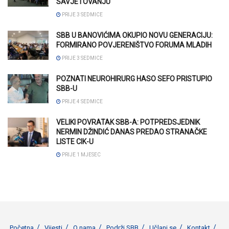
SAVJETOVANJU
PRIJE 3 SEDMICE
SBB U BANOVIĆIMA OKUPIO NOVU GENERACIJU:
FORMIRANO POVJERENIŠTVO FORUMA MLADIH
PRIJE 3 SEDMICE
POZNATI NEUROHIRURG HASO SEFO PRISTUPIO
SBB-U
PRIJE 4 SEDMICE
VELIKI POVRATAK SBB-A: POTPREDSJEDNIK
NERMIN DŽINDIĆ DANAS PREDAO STRANAČKE
LISTE CIK-U
PRIJE 1 MJESEC
Početna
Vijesti
O nama
Podrži SBB
Učlani se
Kontakt