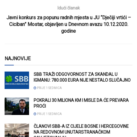
Idući članak
Javni konkurs za popunu radnih mjesta u JU “Dječiji vrtići –
Ciciban” Mostar, objavljen u Dnevnom avazu 10.12.2020.
godine
NAJNOVIJE
SBB TRAŽI ODGOVORNOST ZA SKANDAL U
IGMANU: 780.000 EURA NIJE NESTALO SLUČAJNO
PRIJE 1 SEDMICA
POKRALI 30 MILIONA KM I MISLE DA ĆE PREVARA
PROĆI
PRIJE 1 SEDMICA
ČLANOVI SBB-A IZ CIJELE BOSNE I HERCEGOVINE
NA REDOVNOM UNUTARSTRANAČKOM