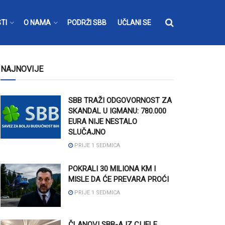
TI
O NAMA
PODRŽI SBB
UČLANI SE
NAJNOVIJE
SBB TRAŽI ODGOVORNOST ZA
SKANDAL U IGMANU: 780.000
EURA NIJE NESTALO
SLUČAJNO
PRIJE 1 SEDMICA
POKRALI 30 MILIONA KM I
MISLE DA ĆE PREVARA PROĆI
PRIJE 1 SEDMICA
ČLANOVI SBB-A IZ CIJELE