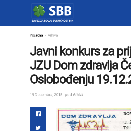
Početna
Arhiva
Javni konkurs za pr
JZU Dom zdravlja Čel
Oslobođenju 19.12.
19 Decembra, 2018
pod
Arhiva