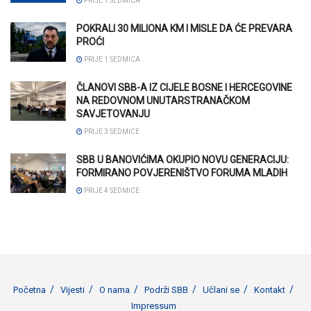
PRIJE 1 SEDMICA
POKRALI 30 MILIONA KM I MISLE DA ĆE PREVARA
PROĆI
PRIJE 1 SEDMICA
ČLANOVI SBB-A IZ CIJELE BOSNE I HERCEGOVINE
NA REDOVNOM UNUTARSTRANAČKOM
SAVJETOVANJU
PRIJE 3 SEDMICE
SBB U BANOVIĆIMA OKUPIO NOVU GENERACIJU:
FORMIRANO POVJERENIŠTVO FORUMA MLADIH
PRIJE 4 SEDMICE
Početna
Vijesti
O nama
Podrži SBB
Učlani se
Kontakt
Impressum