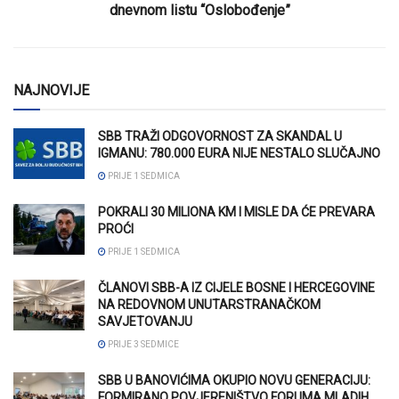
dnevnom listu “Oslobođenje”
NAJNOVIJE
SBB TRAŽI ODGOVORNOST ZA SKANDAL U
IGMANU: 780.000 EURA NIJE NESTALO SLUČAJNO
PRIJE 1 SEDMICA
POKRALI 30 MILIONA KM I MISLE DA ĆE PREVARA
PROĆI
PRIJE 1 SEDMICA
ČLANOVI SBB-A IZ CIJELE BOSNE I HERCEGOVINE
NA REDOVNOM UNUTARSTRANAČKOM
SAVJETOVANJU
PRIJE 3 SEDMICE
SBB U BANOVIĆIMA OKUPIO NOVU GENERACIJU:
FORMIRANO POVJERENIŠTVO FORUMA MLADIH