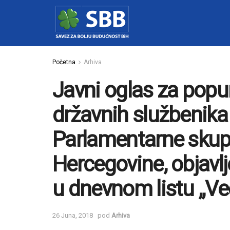
Početna
Arhiva
Javni oglas za popu
državnih službenika 
Parlamentarne skup
Hercegovine, objavlj
u dnevnom listu „Veče
26 Juna, 2018
pod
Arhiva