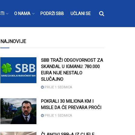
TI
O NAMA
PODRŽI SBB
UČLANI SE
NAJNOVIJE
SBB TRAŽI ODGOVORNOST ZA
SKANDAL U IGMANU: 780.000
EURA NIJE NESTALO
SLUČAJNO
PRIJE 1 SEDMICA
POKRALI 30 MILIONA KM I
MISLE DA ĆE PREVARA PROĆI
PRIJE 1 SEDMICA
ČLANOVI SBB-A IZ CIJELE