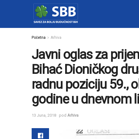
Početna
Arhiva
Javni oglas za prijem
Bihać Dioničkog dru
radnu poziciju 59., o
godine u dnevnom li
13 Juna, 2018
pod
Arhiva