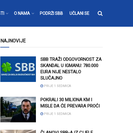
TI
O NAMA
PODRŽI SBB
UČLANI SE
NAJNOVIJE
SBB TRAŽI ODGOVORNOST ZA
SKANDAL U IGMANU: 780.000
EURA NIJE NESTALO
SLUČAJNO
PRIJE 1 SEDMICA
POKRALI 30 MILIONA KM I
MISLE DA ĆE PREVARA PROĆI
PRIJE 1 SEDMICA
ČLANOVI SBB-A IZ CIJELE