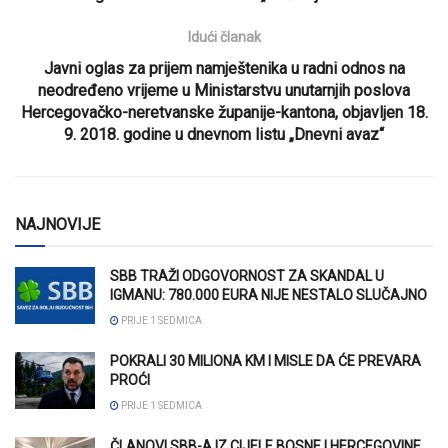
Idući članak
Javni oglas za prijem namještenika u radni odnos na
neodređeno vrijeme u Ministarstvu unutarnjih poslova
Hercegovačko-neretvanske županije-kantona, objavljen 18.
9. 2018. godine u dnevnom listu „Dnevni avaz“
NAJNOVIJE
SBB TRAŽI ODGOVORNOST ZA SKANDAL U
IGMANU: 780.000 EURA NIJE NESTALO SLUČAJNO
PRIJE 1 SEDMICA
POKRALI 30 MILIONA KM I MISLE DA ĆE PREVARA
PROĆI
PRIJE 1 SEDMICA
ČLANOVI SBB-A IZ CIJELE BOSNE I HERCEGOVINE