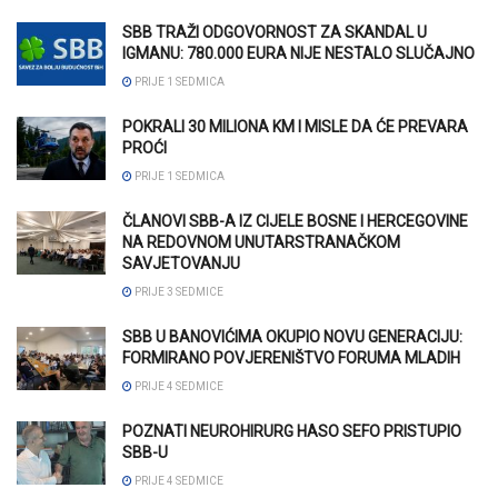
SBB TRAŽI ODGOVORNOST ZA SKANDAL U
IGMANU: 780.000 EURA NIJE NESTALO SLUČAJNO
PRIJE 1 SEDMICA
POKRALI 30 MILIONA KM I MISLE DA ĆE PREVARA
PROĆI
PRIJE 1 SEDMICA
ČLANOVI SBB-A IZ CIJELE BOSNE I HERCEGOVINE
NA REDOVNOM UNUTARSTRANAČKOM
SAVJETOVANJU
PRIJE 3 SEDMICE
SBB U BANOVIĆIMA OKUPIO NOVU GENERACIJU:
FORMIRANO POVJERENIŠTVO FORUMA MLADIH
PRIJE 4 SEDMICE
POZNATI NEUROHIRURG HASO SEFO PRISTUPIO
SBB-U
PRIJE 4 SEDMICE