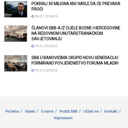
POKRALI 30 MILIONA KM I MISLE DA ĆE PREVARA
PROĆI
PRIJE 1 SEDMICA
ČLANOVI SBB-A IZ CIJELE BOSNE I HERCEGOVINE
NA REDOVNOM UNUTARSTRANAČKOM
SAVJETOVANJU
PRIJE 3 SEDMICE
SBB U BANOVIĆIMA OKUPIO NOVU GENERACIJU:
FORMIRANO POVJERENIŠTVO FORUMA MLADIH
PRIJE 4 SEDMICE
Početna
Vijesti
O nama
Podrži SBB
Učlani se
Kontakt
Impressum