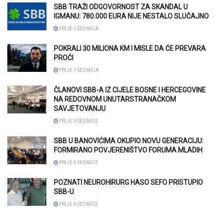
SBB TRAŽI ODGOVORNOST ZA SKANDAL U
IGMANU: 780.000 EURA NIJE NESTALO SLUČAJNO
PRIJE 1 SEDMICA
POKRALI 30 MILIONA KM I MISLE DA ĆE PREVARA
PROĆI
PRIJE 1 SEDMICA
ČLANOVI SBB-A IZ CIJELE BOSNE I HERCEGOVINE
NA REDOVNOM UNUTARSTRANAČKOM
SAVJETOVANJU
PRIJE 3 SEDMICE
SBB U BANOVIĆIMA OKUPIO NOVU GENERACIJU:
FORMIRANO POVJERENIŠTVO FORUMA MLADIH
PRIJE 4 SEDMICE
POZNATI NEUROHIRURG HASO SEFO PRISTUPIO
SBB-U
PRIJE 4 SEDMICE