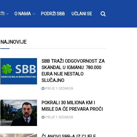
TI
O NAMA
PODRŽI SBB
UČLANI SE
NAJNOVIJE
SBB TRAŽI ODGOVORNOST ZA
SKANDAL U IGMANU: 780.000
EURA NIJE NESTALO
SLUČAJNO
PRIJE 1 SEDMICA
POKRALI 30 MILIONA KM I
MISLE DA ĆE PREVARA PROĆI
PRIJE 1 SEDMICA
ČLANOVI SBB-A IZ CIJELE