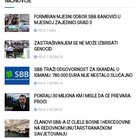
NAJNOVIJE
FORMIRAN MJESNI ODBOR SBB BANOVIĆI U
MJESNOJ ZAJEDNICI GRAD 3
PRIJE 1 DAN
ZASTRAŠIVANJEM SE NE MOŽE IZBRISATI
GENOCID
PRIJE 1 SEDMICA
SBB TRAŽI ODGOVORNOST ZA SKANDAL U
IGMANU: 780.000 EURA NIJE NESTALO SLUČAJNO
PRIJE 1 SEDMICA
POKRALI 30 MILIONA KM I MISLE DA ĆE PREVARA
PROĆI
PRIJE 2 SEDMICE
ČLANOVI SBB-A IZ CIJELE BOSNE I HERCEGOVINE
NA REDOVNOM UNUTARSTRANAČKOM
SAVJETOVANJU