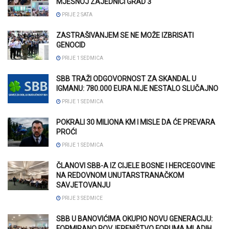
MJESNOJ ZAJEDNICI GRAD 3
PRIJE 2 SATA
ZASTRAŠIVANJEM SE NE MOŽE IZBRISATI
GENOCID
PRIJE 1 SEDMICA
SBB TRAŽI ODGOVORNOST ZA SKANDAL U
IGMANU: 780.000 EURA NIJE NESTALO SLUČAJNO
PRIJE 1 SEDMICA
POKRALI 30 MILIONA KM I MISLE DA ĆE PREVARA
PROĆI
PRIJE 1 SEDMICA
ČLANOVI SBB-A IZ CIJELE BOSNE I HERCEGOVINE
NA REDOVNOM UNUTARSTRANAČKOM
SAVJETOVANJU
PRIJE 3 SEDMICE
SBB U BANOVIĆIMA OKUPIO NOVU GENERACIJU:
FORMIRANO POVJERENIŠTVO FORUMA MLADIH