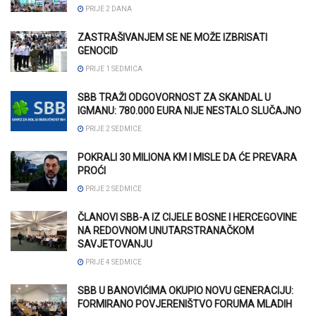
PRIJE 2 DANA
ZASTRAŠIVANJEM SE NE MOŽE IZBRISATI
GENOCID
PRIJE 1 SEDMICA
SBB TRAŽI ODGOVORNOST ZA SKANDAL U
IGMANU: 780.000 EURA NIJE NESTALO SLUČAJNO
PRIJE 2 SEDMICE
POKRALI 30 MILIONA KM I MISLE DA ĆE PREVARA
PROĆI
PRIJE 2 SEDMICE
ČLANOVI SBB-A IZ CIJELE BOSNE I HERCEGOVINE
NA REDOVNOM UNUTARSTRANAČKOM
SAVJETOVANJU
PRIJE 4 SEDMICE
SBB U BANOVIĆIMA OKUPIO NOVU GENERACIJU:
FORMIRANO POVJERENIŠTVO FORUMA MLADIH