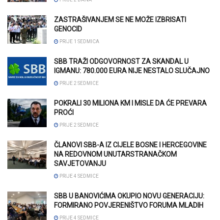
ZASTRAŠIVANJEM SE NE MOŽE IZBRISATI
GENOCID
PRIJE 1 SEDMICA
SBB TRAŽI ODGOVORNOST ZA SKANDAL U
IGMANU: 780.000 EURA NIJE NESTALO SLUČAJNO
PRIJE 2 SEDMICE
POKRALI 30 MILIONA KM I MISLE DA ĆE PREVARA
PROĆI
PRIJE 2 SEDMICE
ČLANOVI SBB-A IZ CIJELE BOSNE I HERCEGOVINE
NA REDOVNOM UNUTARSTRANAČKOM
SAVJETOVANJU
PRIJE 4 SEDMICE
SBB U BANOVIĆIMA OKUPIO NOVU GENERACIJU:
FORMIRANO POVJERENIŠTVO FORUMA MLADIH
PRIJE 4 SEDMICE