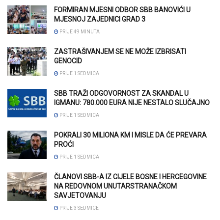
FORMIRAN MJESNI ODBOR SBB BANOVIĆI U
MJESNOJ ZAJEDNICI GRAD 3
PRIJE 49 MINUTA
ZASTRAŠIVANJEM SE NE MOŽE IZBRISATI
GENOCID
PRIJE 1 SEDMICA
SBB TRAŽI ODGOVORNOST ZA SKANDAL U
IGMANU: 780.000 EURA NIJE NESTALO SLUČAJNO
PRIJE 1 SEDMICA
POKRALI 30 MILIONA KM I MISLE DA ĆE PREVARA
PROĆI
PRIJE 1 SEDMICA
ČLANOVI SBB-A IZ CIJELE BOSNE I HERCEGOVINE
NA REDOVNOM UNUTARSTRANAČKOM
SAVJETOVANJU
PRIJE 3 SEDMICE