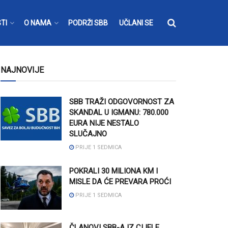
TI
O NAMA
PODRŽI SBB
UČLANI SE
NAJNOVIJE
SBB TRAŽI ODGOVORNOST ZA
SKANDAL U IGMANU: 780.000
EURA NIJE NESTALO
SLUČAJNO
PRIJE 1 SEDMICA
POKRALI 30 MILIONA KM I
MISLE DA ĆE PREVARA PROĆI
PRIJE 1 SEDMICA
ČLANOVI SBB-A IZ CIJELE