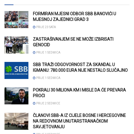
FORMIRAN MJESNI ODBOR SBB BANOVIĆI U
MJESNOJ ZAJEDNICI GRAD 3
PRIJE 23 SATA
ZASTRAŠIVANJEM SE NE MOŽE IZBRISATI
GENOCID
PRIJE 1 SEDMICA
SBB TRAŽI ODGOVORNOST ZA SKANDAL U
IGMANU: 780.000 EURA NIJE NESTALO SLUČAJNO
PRIJE 1 SEDMICA
POKRALI 30 MILIONA KM I MISLE DA ĆE PREVARA
PROĆI
PRIJE 2 SEDMICE
ČLANOVI SBB-A IZ CIJELE BOSNE I HERCEGOVINE
NA REDOVNOM UNUTARSTRANAČKOM
SAVJETOVANJU