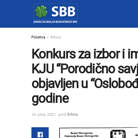
Početna
Arhiva
Konkurs za izbor i i
KJU “Porodično savj
objavljen u “Oslobođ
godine
16 Juna, 2021
pod
Arhiva