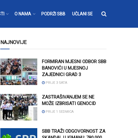
TI
O NAMA
PODRŽI SBB
UČLANI SE
NAJNOVIJE
FORMIRAN MJESNI ODBOR SBB
BANOVIĆI U MJESNOJ
ZAJEDNICI GRAD 3
PRIJE 3 SATA
ZASTRAŠIVANJEM SE NE
MOŽE IZBRISATI GENOCID
PRIJE 1 SEDMICA
SBB TRAŽI ODGOVORNOST ZA
SKANDAL U IGMANU: 780.000