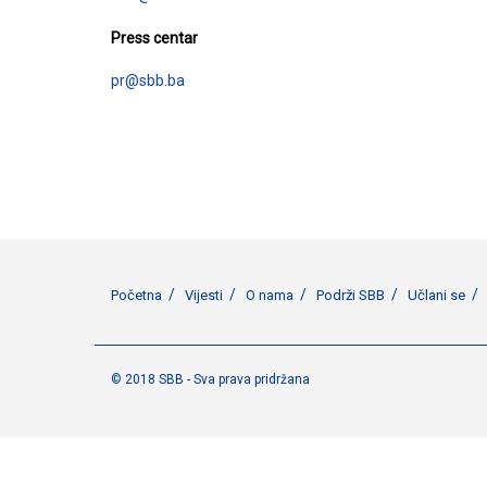
Press centar
pr@sbb.ba
Početna
Vijesti
O nama
Podrži SBB
Učlani se
© 2018 SBB - Sva prava pridržana