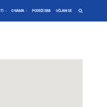
TI
O NAMA
PODRŽI SBB
UČLANI SE