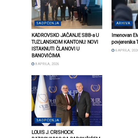
SAOPĆENJA
ARHIVA
KADROVSKO JAČANJE SBB-a U
Imenovan Elv
TUZLANSKOM KANTONU: NOVI
povjerenika 
ISTAKNUTI ČLANOVI U
6 APRILA, 202
BANOVIĆIMA
8 APRILA, 2026
SAOPĆENJA
LOUIS J. CRISHOCK