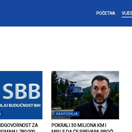
POČETNA
VIJES
A
SAOPĆENJA
 ODGOVORNOST ZA
POKRALI 30 MILIONA KM I
IGMANU: 780.000
MISLE DA ĆE PREVARA PROĆI