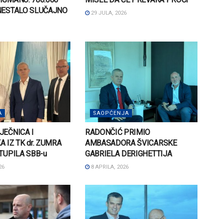
 NESTALO SLUČAJNO
29 JULA, 2026
A
SAOPĆENJA
JEČNICA I
RADONČIĆ PRIMIO
A IZ TK dr. ZUMRA
AMBASADORA ŠVICARSKE
STUPILA SBB-u
GABRIELA DERIGHETTIJA
26
8 APRILA, 2026