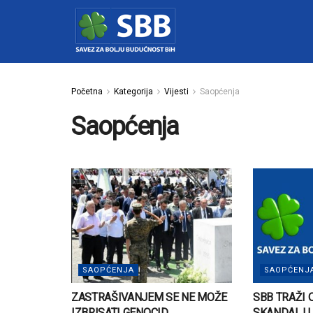
Početna
Kategorija
Vijesti
Saopćenja
Saopćenja
SAOPĆENJA
SAOPĆENJ
ZASTRAŠIVANJEM SE NE MOŽE
SBB TRAŽI
IZBRISATI GENOCID
SKANDAL U 