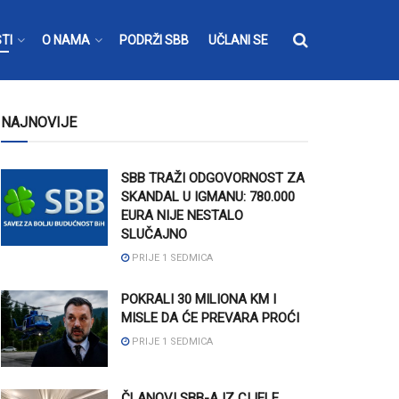
TI
O NAMA
PODRŽI SBB
UČLANI SE
NAJNOVIJE
SBB TRAŽI ODGOVORNOST ZA
SKANDAL U IGMANU: 780.000
EURA NIJE NESTALO
SLUČAJNO
PRIJE 1 SEDMICA
POKRALI 30 MILIONA KM I
MISLE DA ĆE PREVARA PROĆI
PRIJE 1 SEDMICA
ČLANOVI SBB-A IZ CIJELE