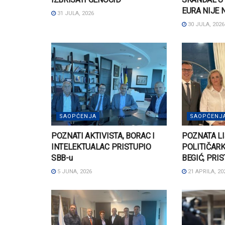
EURA NIJE
31 JULA, 2026
30 JULA, 2026
SAOPĆENJA
SAOPĆENJ
POZNATI AKTIVISTA, BORAC I
POZNATA LI
INTELEKTUALAC PRISTUPIO
POLITIČARK
SBB-u
BEGIĆ, PRI
5 JUNA, 2026
21 APRILA, 20