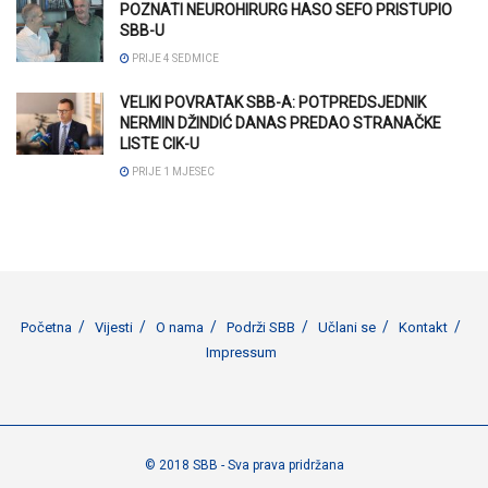
POZNATI NEUROHIRURG HASO SEFO PRISTUPIO
SBB-U
PRIJE 4 SEDMICE
VELIKI POVRATAK SBB-A: POTPREDSJEDNIK
NERMIN DŽINDIĆ DANAS PREDAO STRANAČKE
LISTE CIK-U
PRIJE 1 MJESEC
Početna
Vijesti
O nama
Podrži SBB
Učlani se
Kontakt
Impressum
© 2018 SBB - Sva prava pridržana