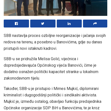
SBB nastavlja proces ozbiljne reorganizacije i jačanja svojih
redova na terenu, a posebno u Banovićima, gdje su danas
pristupili novi istaknuti kadrovi.
SBB-u se pridružila Melisa Golić, vijećnica i
dopredsjedavajuća Općinskog vijeća Banovići, čime je
dodatno osnažen politički kapacitet stranke u lokalnom
zakonodavnom tijelu.
Također, SBB-u je pristupio i Mirnes Mujkić, diplomirani
kriminalist i dugogodišnji politički i sindikalni aktivista.
Mujkić je, između ostalog, obavljao funkciju predsjednika
Općinske organizacije SDP BiH u Banovićima, te je kroz