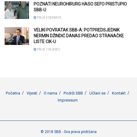
POZNATI NEUROHIRURG HASO SEFO PRISTUPIO
SBB-U
PRIJE 4 SEDMICE
VELIKI POVRATAK SBB-A: POTPREDSJEDNIK
NERMIN DŽINDIĆ DANAS PREDAO STRANAČKE
LISTE CIK-U
PRIJE 1 MJESEC
Početna
Vijesti
O nama
Podrži SBB
Učlani se
Kontakt
Impressum
© 2018 SBB - Sva prava pridržana