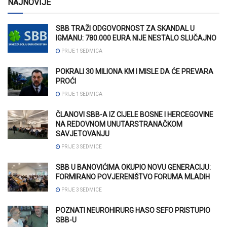
NAJNOVIJE
SBB TRAŽI ODGOVORNOST ZA SKANDAL U
IGMANU: 780.000 EURA NIJE NESTALO SLUČAJNO
PRIJE 1 SEDMICA
POKRALI 30 MILIONA KM I MISLE DA ĆE PREVARA
PROĆI
PRIJE 1 SEDMICA
ČLANOVI SBB-A IZ CIJELE BOSNE I HERCEGOVINE
NA REDOVNOM UNUTARSTRANAČKOM
SAVJETOVANJU
PRIJE 3 SEDMICE
SBB U BANOVIĆIMA OKUPIO NOVU GENERACIJU:
FORMIRANO POVJERENIŠTVO FORUMA MLADIH
PRIJE 3 SEDMICE
POZNATI NEUROHIRURG HASO SEFO PRISTUPIO
SBB-U