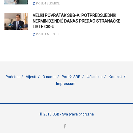
PRIJE 4 SEDMICE
VELIKI POVRATAK SBB-A: POTPREDSJEDNIK
NERMIN DŽINDIĆ DANAS PREDAO STRANAČKE
LISTE CIK-U
PRIJE 1 MJESEC
Početna
Vijesti
O nama
Podrži SBB
Učlani se
Kontakt
Impressum
© 2018 SBB - Sva prava pridržana