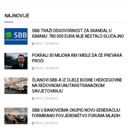
NAJNOVIJE
SBB TRAŽI ODGOVORNOST ZA SKANDAL U
IGMANU: 780.000 EURA NIJE NESTALO SLUČAJNO
PRIJE 1 SEDMICA
POKRALI 30 MILIONA KM I MISLE DA ĆE PREVARA
PROĆI
PRIJE 1 SEDMICA
ČLANOVI SBB-A IZ CIJELE BOSNE I HERCEGOVINE
NA REDOVNOM UNUTARSTRANAČKOM
SAVJETOVANJU
PRIJE 3 SEDMICE
SBB U BANOVIĆIMA OKUPIO NOVU GENERACIJU:
FORMIRANO POVJERENIŠTVO FORUMA MLADIH
PRIJE 3 SEDMICE