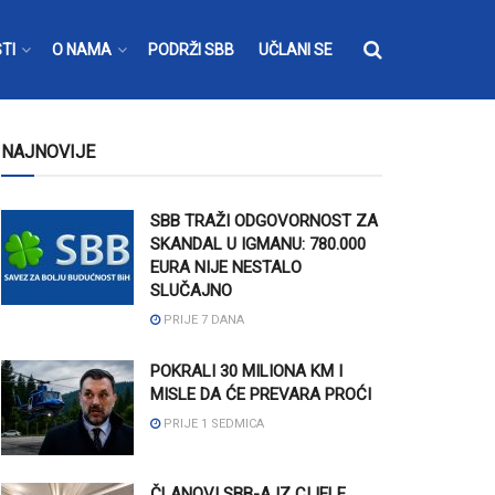
TI
O NAMA
PODRŽI SBB
UČLANI SE
NAJNOVIJE
SBB TRAŽI ODGOVORNOST ZA
SKANDAL U IGMANU: 780.000
EURA NIJE NESTALO
SLUČAJNO
PRIJE 7 DANA
POKRALI 30 MILIONA KM I
MISLE DA ĆE PREVARA PROĆI
PRIJE 1 SEDMICA
ČLANOVI SBB-A IZ CIJELE