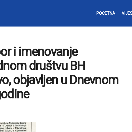
POČETNA
VIJES
bor i imenovanje
ednom društvu BH
vo, objavljen u Dnevnom
godine