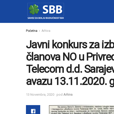
Početna
Arhiva
Javni konkurs za iz
članova NO u Privr
Telecom d.d. Saraje
avazu 13.11.2020. 
13 Novembra, 2020
pod
Arhiva