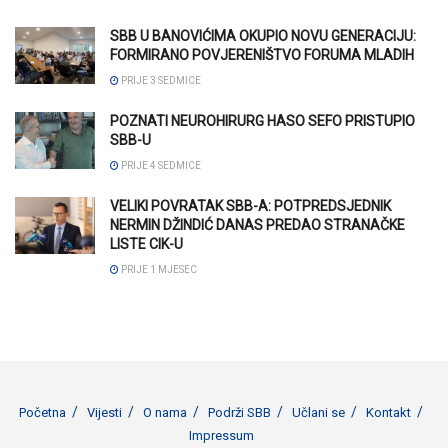
SBB U BANOVIĆIMA OKUPIO NOVU GENERACIJU:
FORMIRANO POVJERENIŠTVO FORUMA MLADIH
PRIJE 3 SEDMICE
POZNATI NEUROHIRURG HASO SEFO PRISTUPIO
SBB-U
PRIJE 4 SEDMICE
VELIKI POVRATAK SBB-A: POTPREDSJEDNIK
NERMIN DŽINDIĆ DANAS PREDAO STRANAČKE
LISTE CIK-U
PRIJE 1 MJESEC
Početna
Vijesti
O nama
Podrži SBB
Učlani se
Kontakt
Impressum