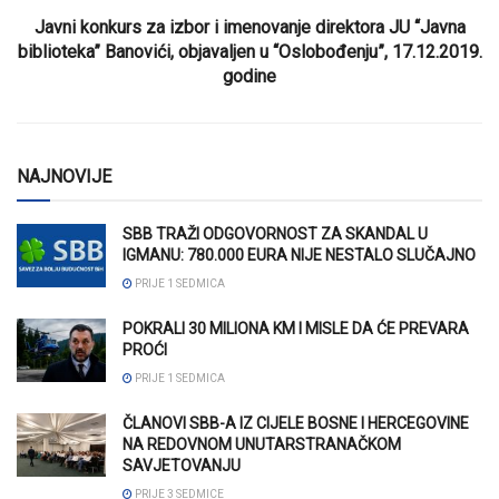
Javni konkurs za izbor i imenovanje direktora JU “Javna
biblioteka” Banovići, objavaljen u “Oslobođenju”, 17.12.2019.
godine
NAJNOVIJE
SBB TRAŽI ODGOVORNOST ZA SKANDAL U
IGMANU: 780.000 EURA NIJE NESTALO SLUČAJNO
PRIJE 1 SEDMICA
POKRALI 30 MILIONA KM I MISLE DA ĆE PREVARA
PROĆI
PRIJE 1 SEDMICA
ČLANOVI SBB-A IZ CIJELE BOSNE I HERCEGOVINE
NA REDOVNOM UNUTARSTRANAČKOM
SAVJETOVANJU
PRIJE 3 SEDMICE