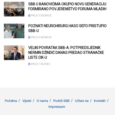
SBB U BANOVIĆIMA OKUPIO NOVU GENERACIJU:
FORMIRANO POVJERENIŠTVO FORUMA MLADIH
PRIJE 3 SEDMICE
POZNATI NEUROHIRURG HASO SEFO PRISTUPIO
SBB-U
PRIJE 4 SEDMICE
VELIKI POVRATAK SBB-A: POTPREDSJEDNIK
NERMIN DŽINDIĆ DANAS PREDAO STRANAČKE
LISTE CIK-U
PRIJE 1 MJESEC
Početna
Vijesti
O nama
Podrži SBB
Učlani se
Kontakt
Impressum