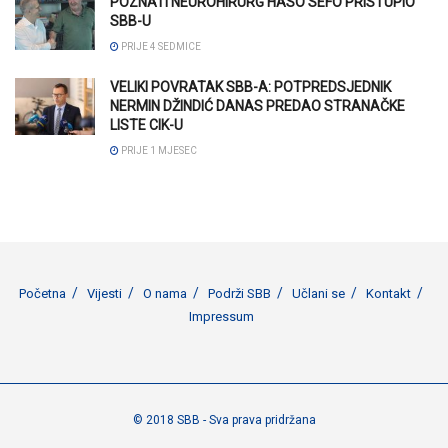
POZNATI NEUROHIRURG HASO SEFO PRISTUPIO
SBB-U
PRIJE 4 SEDMICE
VELIKI POVRATAK SBB-A: POTPREDSJEDNIK
NERMIN DŽINDIĆ DANAS PREDAO STRANAČKE
LISTE CIK-U
PRIJE 1 MJESEC
Početna
Vijesti
O nama
Podrži SBB
Učlani se
Kontakt
Impressum
© 2018 SBB - Sva prava pridržana