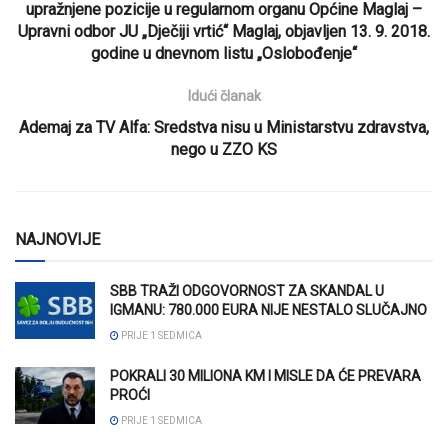
upražnjene pozicije u regularnom organu Općine Maglaj –
Upravni odbor JU „Dječiji vrtić“ Maglaj, objavljen 13. 9. 2018.
godine u dnevnom listu „Oslobođenje“
Idući članak
Ademaj za TV Alfa: Sredstva nisu u Ministarstvu zdravstva,
nego u ZZO KS
NAJNOVIJE
SBB TRAŽI ODGOVORNOST ZA SKANDAL U
IGMANU: 780.000 EURA NIJE NESTALO SLUČAJNO
PRIJE 1 SEDMICA
POKRALI 30 MILIONA KM I MISLE DA ĆE PREVARA
PROĆI
PRIJE 1 SEDMICA