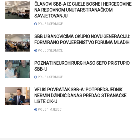
ČLANOVI SBB-A IZ CIJELE BOSNE I HERCEGOVINE
NA REDOVNOM UNUTARSTRANAČKOM
SAVJETOVANJU
PRIJE 3 SEDMICE
SBB U BANOVIĆIMA OKUPIO NOVU GENERACIJU:
FORMIRANO POVJERENIŠTVO FORUMA MLADIH
PRIJE 3 SEDMICE
POZNATI NEUROHIRURG HASO SEFO PRISTUPIO
SBB-U
PRIJE 4 SEDMICE
VELIKI POVRATAK SBB-A: POTPREDSJEDNIK
NERMIN DŽINDIĆ DANAS PREDAO STRANAČKE
LISTE CIK-U
PRIJE 1 MJESEC