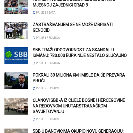
MJESNOJ ZAJEDNICI GRAD 3
PRIJE 23 SATA
ZASTRAŠIVANJEM SE NE MOŽE IZBRISATI
GENOCID
PRIJE 1 SEDMICA
SBB TRAŽI ODGOVORNOST ZA SKANDAL U
IGMANU: 780.000 EURA NIJE NESTALO SLUČAJNO
PRIJE 1 SEDMICA
POKRALI 30 MILIONA KM I MISLE DA ĆE PREVARA
PROĆI
PRIJE 2 SEDMICE
ČLANOVI SBB-A IZ CIJELE BOSNE I HERCEGOVINE
NA REDOVNOM UNUTARSTRANAČKOM
SAVJETOVANJU
PRIJE 3 SEDMICE
SBB U BANOVIĆIMA OKUPIO NOVU GENERACIJU: