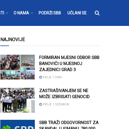
TI
O NAMA
PODRŽI SBB
UČLANI SE
NAJNOVIJE
FORMIRAN MJESNI ODBOR SBB
BANOVIĆI U MJESNOJ
ZAJEDNICI GRAD 3
PRIJE 1 DAN
ZASTRAŠIVANJEM SE NE
MOŽE IZBRISATI GENOCID
PRIJE 1 SEDMICA
SBB TRAŽI ODGOVORNOST ZA
SKANDAL U IGMANU: 780.000