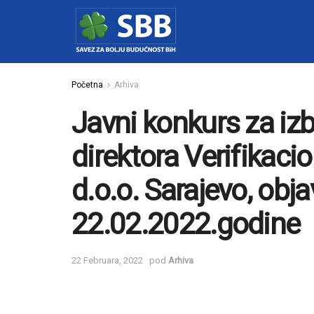
Početna
Arhiva
Javni konkurs za iz
direktora Verifikacio
d.o.o. Sarajevo, obj
22.02.2022.godine
22 Februara, 2022
pod
Arhiva